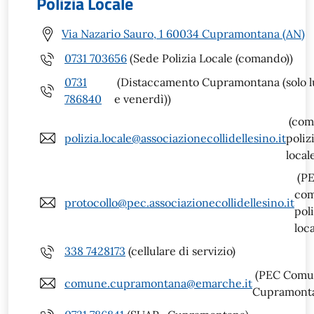
Polizia Locale
Via Nazario Sauro, 1 60034 Cupramontana (AN)
0731 703656
(Sede Polizia Locale (comando))
0731
(Distaccamento Cupramontana (solo l
786840
e venerdì))
(com
polizia.locale@associazionecollidellesino.it
poliz
local
(P
co
protocollo@pec.associazionecollidellesino.it
poli
loca
338 7428173
(cellulare di servizio)
(PEC Comu
comune.cupramontana@emarche.it
Cupramont