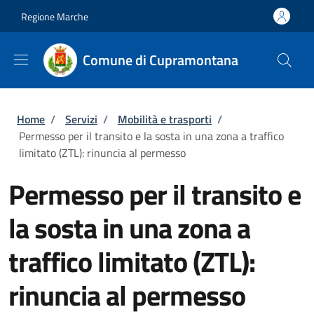
Salta al contenuto principale
Skip to footer content
Regione Marche
Comune di Cupramontana
Briciole di pane
Home
/
Servizi
/
Mobilità e trasporti
/
Permesso per il transito e la sosta in una zona a traffico
limitato (ZTL): rinuncia al permesso
Permesso per il transito e
la sosta in una zona a
traffico limitato (ZTL):
rinuncia al permesso