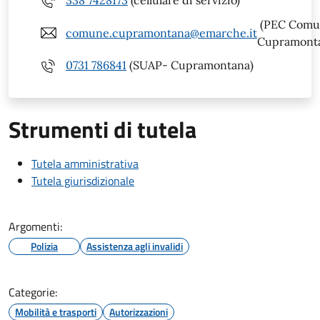
338 7428173
(cellulare di servizio)
(PEC Comu
comune.cupramontana@emarche.it
Cupramont
0731 786841
(SUAP- Cupramontana)
Strumenti di tutela
Tutela amministrativa
Tutela giurisdizionale
Argomenti:
Polizia
Assistenza agli invalidi
Categorie:
Mobilità e trasporti
Autorizzazioni