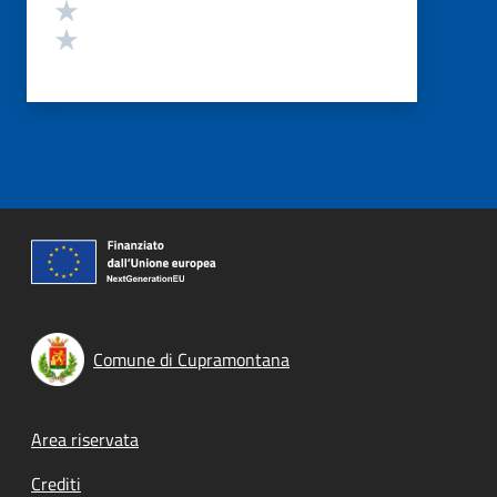
Valuta 2 stelle su 5
Valuta 1 stelle su 5
Comune di Cupramontana
Footer menu
Area riservata
Crediti