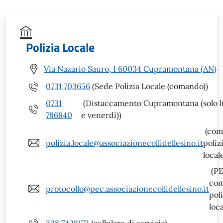
Polizia Locale
Via Nazario Sauro, 1 60034 Cupramontana (AN)
0731 703656
(Sede Polizia Locale (comando))
0731
(Distaccamento Cupramontana (solo l
786840
e venerdì))
(com
polizia.locale@associazionecollidellesino.it
poliz
local
(P
co
protocollo@pec.associazionecollidellesino.it
poli
loca