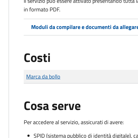
Il servizio può essere attivato presentando tutta
in formato PDF.
Moduli da compilare e documenti da allegar
Costi
Tipo di pagamento
Importo
Marca da bollo
Cosa serve
Per accedere al servizio, assicurati di avere:
SPID (sistema pubblico di identità digitale), ca