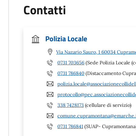
Contatti
Polizia Locale
Via Nazario Sauro, 1 60034 Cupram
0731 703656
(Sede Polizia Locale (
0731 786840
(Distaccamento Cupram
polizia.locale@associazionecollidell
protocollo@pec.associazionecollide
338 7428173
(cellulare di servizio)
comune.cupramontana@emarche.
0731 786841
(SUAP- Cupramontana