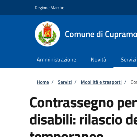
Salta al contenuto principale
Skip to footer content
Regione Marche
Comune di Cupram
Amministrazione
Novità
Servizi
Briciole di pane
Home
/
Servizi
/
Mobilità e trasporti
/
Con
Contrassegno per v
disabili: rilascio
temporaneo