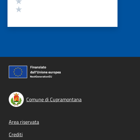
Valuta 2 stelle su 5
Valuta 1 stelle su 5
Comune di Cupramontana
Footer menu
Area riservata
Crediti