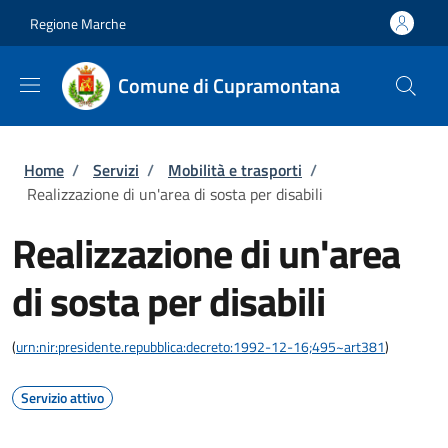
Salta al contenuto principale
Skip to footer content
Regione Marche
Comune di Cupramontana
Briciole di pane
Home
/
Servizi
/
Mobilità e trasporti
/
Realizzazione di un'area di sosta per disabili
Realizzazione di un'area
di sosta per disabili
(
urn:nir:presidente.repubblica:decreto:1992-12-16;495~art381
)
Servizio attivo