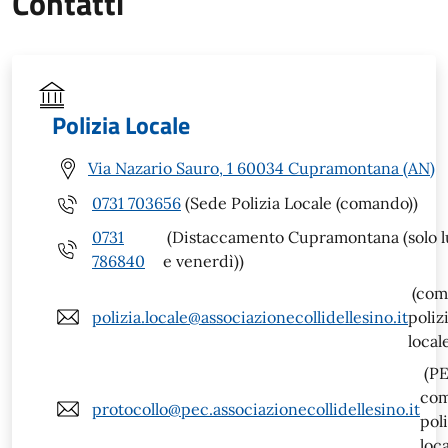
Contatti
Polizia Locale
Via Nazario Sauro, 1 60034 Cupramontana (AN)
0731 703656
(Sede Polizia Locale (comando))
0731
(Distaccamento Cupramontana (solo l
786840
e venerdì))
(com
polizia.locale@associazionecollidellesino.it
poliz
local
(P
co
protocollo@pec.associazionecollidellesino.it
poli
loca