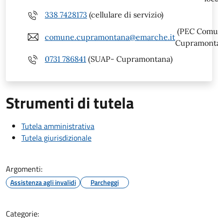
338 7428173
(cellulare di servizio)
(PEC Comu
comune.cupramontana@emarche.it
Cupramont
0731 786841
(SUAP- Cupramontana)
Strumenti di tutela
Tutela amministrativa
Tutela giurisdizionale
Argomenti:
Assistenza agli invalidi
Parcheggi
Categorie: