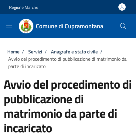
Salta al contenuto principale
Skip to footer content
Regione Marche
Comune di Cupramontana
Briciole di pane
Home
/
Servizi
/
Anagrafe e stato civile
/
Avvio del procedimento di pubblicazione di matrimonio da
parte di incaricato
Avvio del procedimento di
pubblicazione di
matrimonio da parte di
incaricato