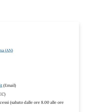
na (AN)
it
(Email)
EC)
ssi (sabato dalle ore 8.00 alle ore