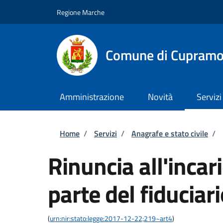
Salta al contenuto principale
Skip to footer content
Regione Marche
Comune di Cupram
Amministrazione
Novità
Servizi
Briciole di pane
Home
/
Servizi
/
Anagrafe e stato civile
/
Rinuncia all'incari
parte del fiduciar
(
urn:nir:stato:legge:2017-12-22;219~art4
)