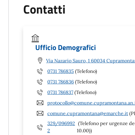
Contatti
Ufficio Demografici
Via Nazario Sauro, 1 60034 Cupramonta
0731 786835
(Telefono)
0731 786836
(Telefono)
0731 786837
(Telefono)
protocollo@comune.cupramontana.an.
comune.cupramontana@emarche.it
(P
329/096992
(Telefono per urgenze dece
2
10.00))