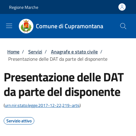
Salta al contenuto principale
Skip to footer content
Regione Marche
Comune di Cupramontana
Briciole di pane
Home
/
Servizi
/
Anagrafe e stato civile
/
Presentazione delle DAT da parte del disponente
Presentazione delle DAT
da parte del disponente
(
urn:nir:stato:legge:2017-12-22;219~art4
)
Servizio attivo