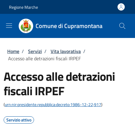
Salta al contenuto principale
Skip to footer content
Regione Marche
Comune di Cupramontana
Briciole di pane
Home
/
Servizi
/
Vita lavorativa
/
Accesso alle detrazioni fiscali IRPEF
Accesso alle detrazioni
fiscali IRPEF
(
urn:nir:presidente.repubblica:decreto:1986-12-22;917
)
Servizio attivo