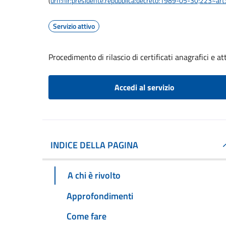
(
urn:nir:presidente.repubblica:decreto:1989-05-30;223~ar
Servizio attivo
Procedimento di rilascio di certificati anagrafici e att
Accedi al servizio
INDICE DELLA PAGINA
A chi è rivolto
Approfondimenti
Come fare