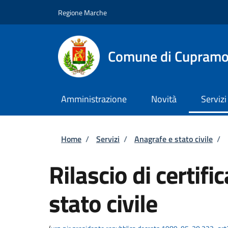
Salta al contenuto principale
Skip to footer content
Regione Marche
Comune di Cupram
Amministrazione
Novità
Servizi
Briciole di pane
Home
/
Servizi
/
Anagrafe e stato civile
/
Rilascio di certific
stato civile