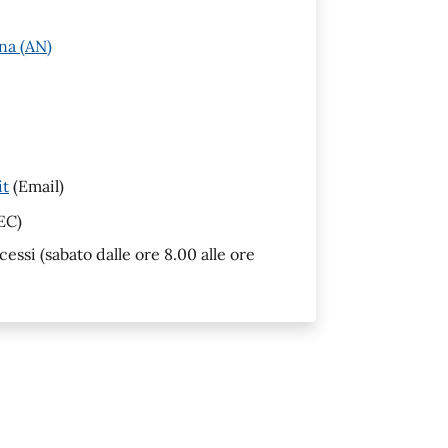
na (AN)
it
(Email)
EC)
ssi (sabato dalle ore 8.00 alle ore