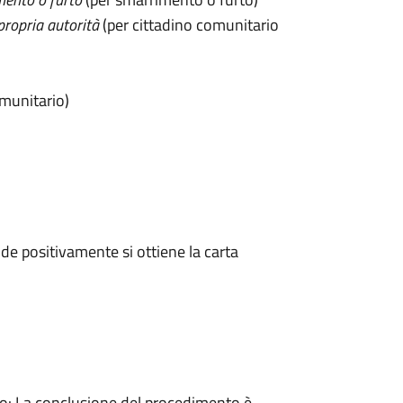
propria autorità
(per cittadino comunitario
omunitario)
e positivamente si ottiene la carta
: La conclusione del procedimento è