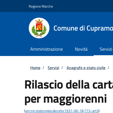
Salta al contenuto principale
Skip to footer content
Regione Marche
Comune di Cupram
Amministrazione
Novità
Servizi
Briciole di pane
Home
/
Servizi
/
Anagrafe e stato civile
/
Rilascio della car
per maggiorenni
(
urn:nir:stato:regio.decreto:1931-06-18;773~art3
)