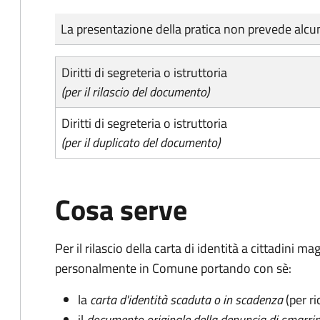
Tipo di pagamento
Importo
La presentazione della pratica non prevede al
Diritti di segreteria o istruttoria
(per il rilascio del documento)
Diritti di segreteria o istruttoria
(per il duplicato del documento)
Cosa serve
Per il rilascio della carta di identità a cittadini 
personalmente in Comune portando con sè:
la
carta d'identità scaduta o in scadenza
(per ri
il
documento originale della denuncia di smarri