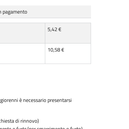
cun pagamento
5,42 €
10,58 €
maggiorenni è necessario presentarsi
chiesta di rinnovo)
mento o furto
(per smarrimento o furto)