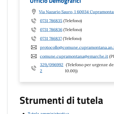
Ufficio Demografici
Via Nazario Sauro, 1 60034 Cupramonta
0731 786835
(Telefono)
0731 786836
(Telefono)
0731 786837
(Telefono)
protocollo@comune.cupramontana.an.
comune.cupramontana@emarche.it
(P
329/096992
(Telefono per urgenze dece
2
10.00))
Strumenti di tutela
Tutela amministrativa