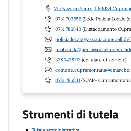
Via Nazario Sauro, 1 60034 Cupram
0731 703656
(Sede Polizia Locale (
0731 786840
(Distaccamento Cupram
polizia.locale@associazionecollidell
protocollo@pec.associazionecollide
338 7428173
(cellulare di servizio)
comune.cupramontana@emarche.
0731 786841
(SUAP- Cupramontana
Strumenti di tutela
Tutela amministrativa