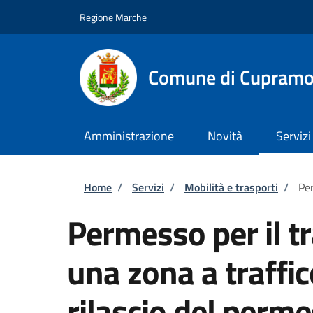
Salta al contenuto principale
Skip to footer content
Regione Marche
Comune di Cupram
Amministrazione
Novità
Servizi
Briciole di pane
Home
/
Servizi
/
Mobilità e trasporti
/
Per
Permesso per il tr
una zona a traffic
rilascio del per