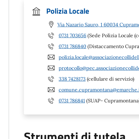
Polizia Locale
Via Nazario Sauro, 1 60034 Cupram
0731 703656
(Sede Polizia Locale (
0731 786840
(Distaccamento Cupram
polizia.locale@associazionecollidell
protocollo@pec.associazionecollide
338 7428173
(cellulare di servizio)
comune.cupramontana@emarche.
0731 786841
(SUAP- Cupramontana
Strumenti di tutela