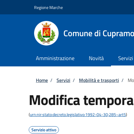
Salta al contenuto principale
Skip to footer content
Regione Marche
Comune di Cupram
Amministrazione
Novità
Servizi
Briciole di pane
Home
/
Servizi
/
Mobilità e trasporti
/
Mod
Modifica temporan
(
urn:nir:stato:decreto.legislativo:1992-04-30;285~art5
)
Servizio attivo