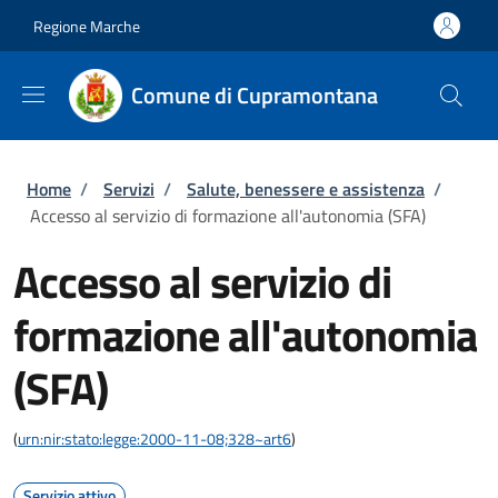
Salta al contenuto principale
Skip to footer content
Regione Marche
Comune di Cupramontana
Briciole di pane
Home
/
Servizi
/
Salute, benessere e assistenza
/
Accesso al servizio di formazione all'autonomia (SFA)
Accesso al servizio di
formazione all'autonomia
(SFA)
(
urn:nir:stato:legge:2000-11-08;328~art6
)
Servizio attivo