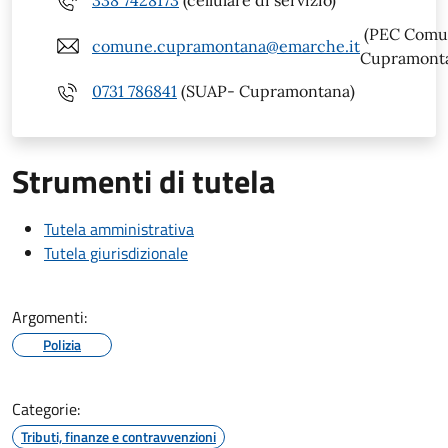
338 7428173
(cellulare di servizio)
(PEC Comu
comune.cupramontana@emarche.it
Cupramont
0731 786841
(SUAP- Cupramontana)
Strumenti di tutela
Tutela amministrativa
Tutela giurisdizionale
Argomenti:
Polizia
Categorie:
Tributi, finanze e contravvenzioni