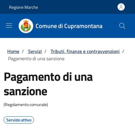
Salta al contenuto principale
Skip to footer content
Regione Marche
Comune di Cupramontana
Briciole di pane
Home
/
Servizi
/
Tributi, finanze e contravvenzioni
/
Pagamento di una sanzione
Pagamento di una
sanzione
(Regolamento comunale)
Servizio attivo