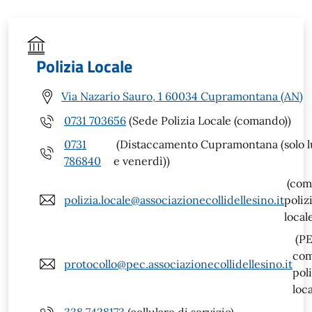
Polizia Locale
Via Nazario Sauro, 1 60034 Cupramontana (AN)
0731 703656
(Sede Polizia Locale (comando))
0731
(Distaccamento Cupramontana (solo l
786840
e venerdì))
(com
polizia.locale@associazionecollidellesino.it
poliz
local
(P
co
protocollo@pec.associazionecollidellesino.it
poli
loca