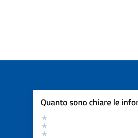
Quanto sono chiare le info
Valutazione
Valuta 5 stelle su 5
Valuta 4 stelle su 5
Valuta 3 stelle su 5