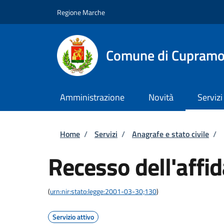
Salta al contenuto principale
Skip to footer content
Regione Marche
Comune di Cupram
Amministrazione
Novità
Servizi
Briciole di pane
Home
/
Servizi
/
Anagrafe e stato civile
/
Recesso dell'affi
(
urn:nir:stato:legge:2001-03-30;130
)
Servizio attivo