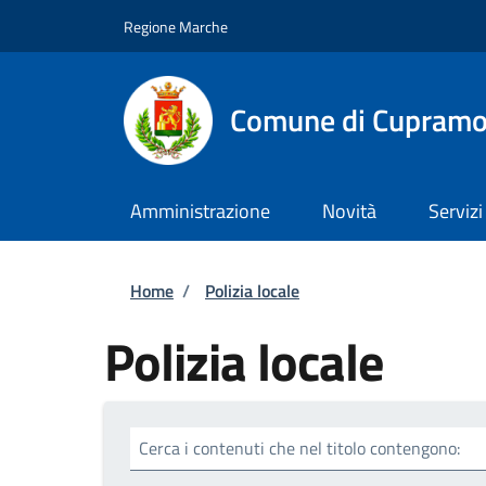
Salta al contenuto principale
Skip to footer content
Regione Marche
Comune di Cupram
Amministrazione
Novità
Servizi
Briciole di pane
Home
/
Polizia locale
Polizia locale
Cerca i contenuti che nel titolo contengono: