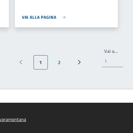
VAI ALLA PAGINA
Write t
Vai a…
1
2
Pagina precedente
Pagina attuale
Pagina
Prossima pagina
upramontana