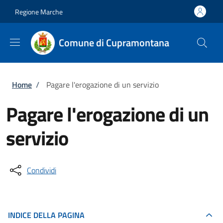
Salta al contenuto principale
Skip to footer content
Regione Marche
Comune di Cupramontana
Briciole di pane
Home
/
Pagare l'erogazione di un servizio
Pagare l'erogazione di un
servizio
Condividi
INDICE DELLA PAGINA